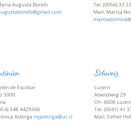
Maria Augusta Borelli
Tel: (0056) 33 
augustaborelli@gmail.com
Mail: Marisa No
marisadomina@
tinien
Schweiz
elén de Escobar
Luzern
z 3000
Abendweg 29
ina
CH- 6006 Luzer
0054) 348 4429306
Tel: (0041) 41 3
Mónica Astorga
mjastorga@uc.cl
Mail: Esther H