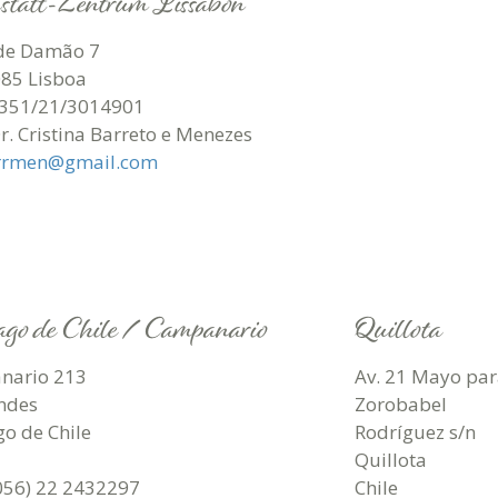
statt-Zentrum Lissabon
de Damão 7
85 Lisboa
0351/21/3014901
Dr. Cristina Barreto e Menezes
arrmen@gmail.com
ago de Chile / Campanario
Quillota
nario 213
Av. 21 Mayo par
ndes
Zorobabel
go de Chile
Rodríguez s/n
Quillota
0056) 22 2432297
Chile