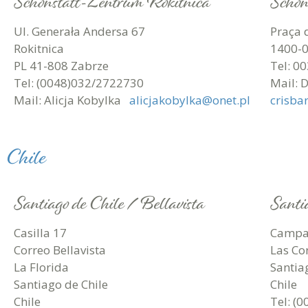
Schönstatt-Zentrum Rokitnica
Schön
Ul. Generała Andersa 67
Praça 
Rokitnica
1400-0
PL 41-808 Zabrze
Tel: 0
Tel: (0048)032/2722730
Mail: 
Mail: Alicja Kobylka
alicjakobylka@onet.pl
crisb
Chile
Santiago de Chile / Bellavista
Santi
Casilla 17
Campa
Correo Bellavista
Las Co
La Florida
Santia
Santiago de Chile
Chile
Chile
Tel: (