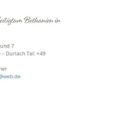
iligtum Bethanien in
rund 7
 – Durlach Tel: +49
cher
r@web.de