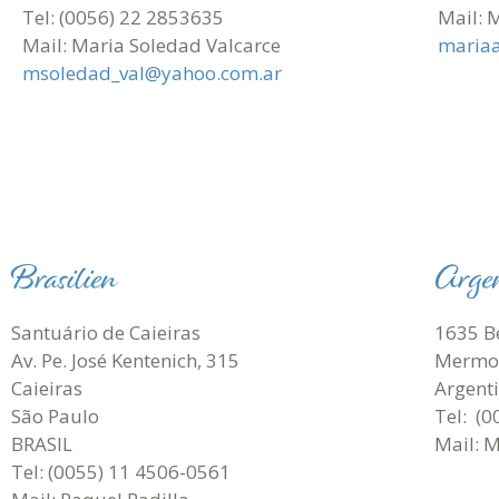
Tel: (0056) 22 2853635
Mail: 
Mail: Maria Soledad Valcarce
maria
msoledad_val@yahoo.com.ar
Brasilien
Argen
Santuário de Caieiras
1635 B
Av. Pe. José Kentenich, 315
Mermo
Caieiras
Argent
São Paulo
Tel: (
BRASIL
Mail: 
Tel: (0055) 11 4506-0561