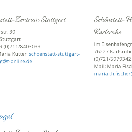
statt-Zentrum Stuttgart
Schönstatt-He
Karlsruhe
str. 30
Stuttgart
Im Eisenhafeng
49 (0)711/8403033
76227 Karlsruhe
Maria Kutter
schoenstatt-stuttgart-
(0)721/5979342
rg@t-online.de
Mail: Maria Fis
maria.th.fische
ugal