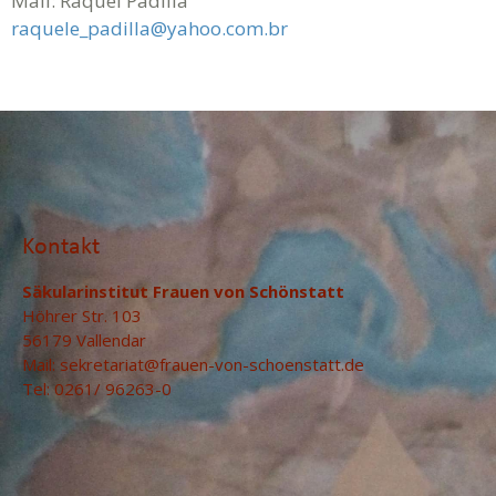
Mail: Raquel Padilla
raquele_padilla@yahoo.com.br
Kontakt
Säkularinstitut Frauen von Schönstatt
Höhrer Str. 103
56179 Vallendar
Mail:
sekretariat@frauen-von-schoenstatt.de
Tel: 0261/ 96263-0