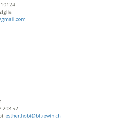
2310124
ziglia
gmail.com
n
7 208 52
obi
esther.hobi@bluewin.ch