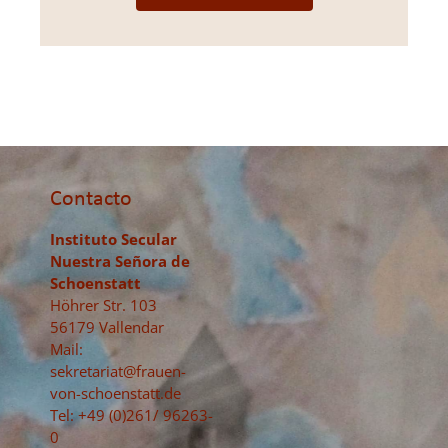
Contacto
Instituto Secular
Nuestra Señora de
Schoenstatt
Höhrer Str. 103
56179 Vallendar
Mail:
sekretariat@frauen-
von-schoenstatt.de
Tel: +49 (0)261/ 96263-
0